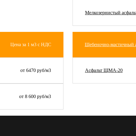
Мелкозернистый асфальт
Цена за 1 м3 с НДС
Щебеночно-мастичный 
от 6470 руб/м3
Асфальт ЩМА-20
от 8 600 руб/м3