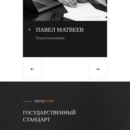
ПАВЕЛ МАТВЕЕВ
М
Владелец компании
Со
НЕРУД
ГРУПП
ГОСУДАРСТВЕННЫЙ
СТАНДАРТ