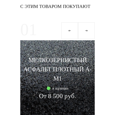
С ЭТИМ ТОВАРОМ ПОКУПАЮТ
01
0
МЕЛКОЗЕРНИСТЫЙ
М
АСФАЛЬТ ПЛОТНЫЙ А-
АСФ
М1
в наличии
От 8 500 руб.