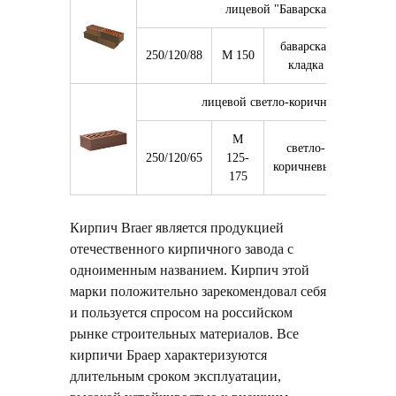
лицевой "Баварская кладка" 1,
баварская
250/120/88
М 150
6 336
кладка
лицевой светло-коричневый рифле
М
светло-
250/120/65
125-
7 560
коричневый
175
Кирпич Braer является продукцией
отечественного кирпичного завода с
одноименным названием. Кирпич этой
марки положительно зарекомендовал себя
и пользуется спросом на российском
рынке строительных материалов. Все
кирпичи Браер характеризуются
длительным сроком эксплуатации,