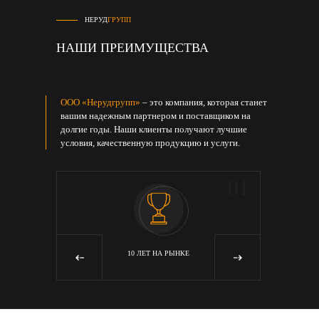
НЕРУД
ГРУПП
НАШИ ПРЕИМУЩЕСТВА
ООО «Нерудгрупп»
– это компания, которая станет
вашим надежным партнером и поставщиком на
долгие годы. Наши клиенты получают лучшие
условия, качественную продукцию и услуги.
05
01
Я
10 ЛЕТ НА РЫНКЕ
‹
›