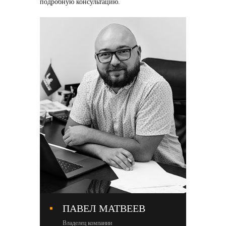
подробную консультацию.
ПАВЕЛ МАТВЕЕВ
М
Владелец компании
Со