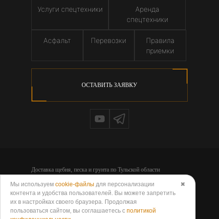
Услуги спецтехники
Аренда
спецтехники
Асфальт
Перевозки
Правила
приемки
ОСТАВИТЬ ЗАЯВКУ
Доставка щебня, песка и грунта по Тульской области
© 2026 - Компания ООО «НЕРУДГРУПП»
Мы используем
cookie-файлы
для персонализации
✖
Политика обработки персональных данных
контента и удобства пользователей. Вы можете запретить
Согласие на обработку персональных данных
их в настройках своего браузера. Продолжая
Политика использования cookies
пользоваться сайтом, вы соглашаетесь с
политикой
Согласие на обработку данных метрическими программами