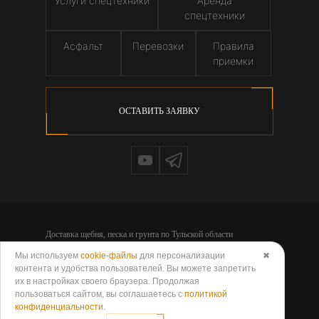
Услуги спецтехники
Аренда
спецтехники
Асфальт
Перевозки
Правила
приемки
ОСТАВИТЬ ЗАЯВКУ
Доставка щебня, песка и грунта по Тульской области
© 2026 - Компания ООО «НЕРУДГРУПП»
Мы используем
cookie-файлы
для персонализации
✖
Политика обработки персональных данных
контента и удобства пользователей. Вы можете запретить
Согласие на обработку персональных данных
их в настройках своего браузера. Продолжая
Политика использования cookies
пользоваться сайтом, вы соглашаетесь с
политикой
Согласие на обработку данных метрическими программами
конфиденциальности
.
Публичная оферта