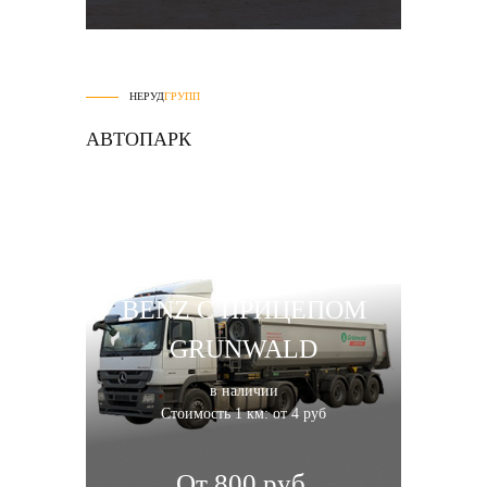
НЕРУД
ГРУПП
АВТОПАРК
САМОСВАЛ MERCEDES-
BENZ С ПРИЦЕПОМ
GRUNWALD
в наличии
Стоимость 1 км: от 4 руб
От 800 руб.