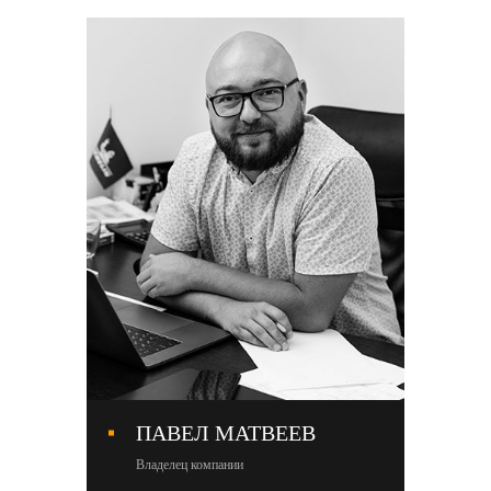
ПАВЕЛ МАТВЕЕВ
М
Владелец компании
Со