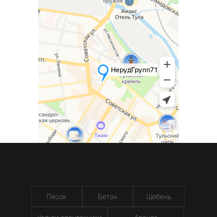
Песок
Бетон
Щебень