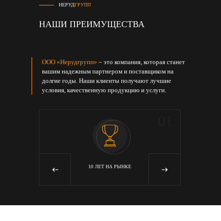
НЕРУД
ГРУПП
НАШИ ПРЕИМУЩЕСТВА
ООО «Нерудгрупп»
– это компания, которая станет
вашим надежным партнером и поставщиком на
долгие годы. Наши клиенты получают лучшие
условия, качественную продукцию и услуги.
05
01
Я
10 ЛЕТ НА РЫНКЕ
‹
›