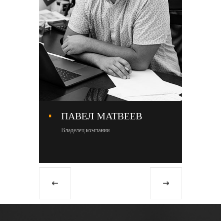
ПАВЕЛ МАТВЕЕВ
М
Владелец компании
Со