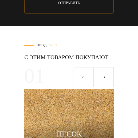
ОТПРАВИТЬ
НЕРУД
ГРУПП
С ЭТИМ ТОВАРОМ ПОКУПАЮТ
01
0
ПРО
ПЕСОК