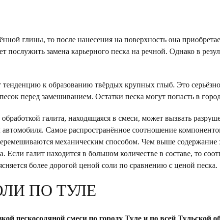
лённой глины, то после нанесения на поверхность она приобрет
 послужить замена карьерного песка на речной. Однако в резул
т тенденцию к образованию твёрдых крупных глыб. Это серьёзно
есок перед замешиванием. Остатки песка могут попасть в горо
обработкой галита, находящаяся в смеси, может вызвать разру
лл автомобиля. Самое распространённое соотношение компонентов
перемешиваются механическим способом. Чем выше содержание 
. Если галит находится в большом количестве в составе, то соо
сняется более дорогой ценой соли по сравнению с ценой песка.
ЛИ ПО ТУЛЕ
кой пескосоляной смеси по городу Туле и по всей Тульской о