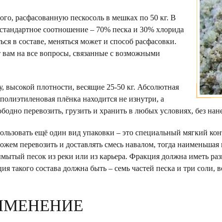
того, расфасованную пескосоль в мешках по 50 кг. В
 стандартное соотношение – 70% песка и 30% хлорида
ся в составе, меняться может и способ расфасовки.
т вам на все вопросы, связанные с возможными
, высокой плотности, весящие 25-50 кг. Абсолютная
полиэтиленовая плёнка находится не изнутри, а
ободно перевозить, грузить и хранить в любых условиях, без н
ользовать ещё один вид упаковки – это специальный мягкий кон
ем перевозить и доставлять смесь навалом, тогда наименьшая 
мытый песок из реки или из карьера. Фракция должна иметь раз
я такого состава должна быть – семь частей песка и три соли, 
ИМЕНЕНИЕ