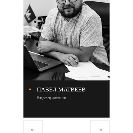
ПАВЕЛ МАТВЕЕВ
М
Владелец компании
Со