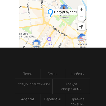
Песок
Бетон
Щебень
Услуги спецтехники
Аренда
спецтехники
Асфальт
Перевозки
Правила
приемки