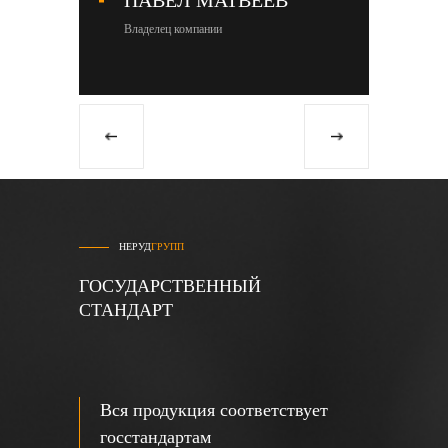
ПАВЕЛ МАТВЕЕВ
М
Владелец компании
Со
НЕРУД
ГРУПП
ГОСУДАРСТВЕННЫЙ
СТАНДАРТ
Вся продукция соответствует
госстандартам