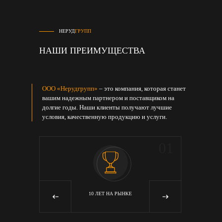
НЕРУД
ГРУПП
НАШИ ПРЕИМУЩЕСТВА
ООО «Нерудгрупп»
– это компания, которая станет
вашим надежным партнером и поставщиком на
долгие годы. Наши клиенты получают лучшие
условия, качественную продукцию и услуги.
05
01
Я
10 ЛЕТ НА РЫНКЕ
‹
›