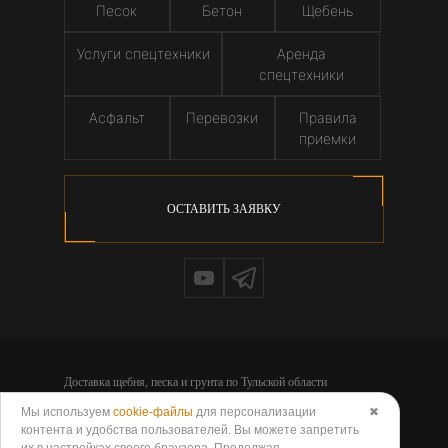
Песок
Бетон
Щебень
Услуги спецтехники
Аренда
спецтехники
Асфальт
Перевозки
Правила
приемки
ОСТАВИТЬ ЗАЯВКУ
Доставка щебня, песка и грунта по Тульской области
© 2026 - Компания ООО «НЕРУДГРУПП»
Мы используем
cookie-файлы
для персонализации
✖
Политика обработки персональных данных
контента и удобства пользователей. Вы можете запретить
Согласие на обработку персональных данных