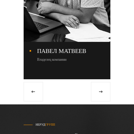
ПАВЕЛ МАТВЕЕВ
М
Владелец компании
Со
НЕРУД
ГРУПП