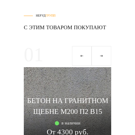
НЕРУД
ГРУПП
С ЭТИМ ТОВАРОМ ПОКУПАЮТ
01
0
БЕТОН НА ГРАНИТНОМ
БЕТ
ЩЕБНЕ М200 П2 В15
ЩЕ
в наличии
От 4300 руб.